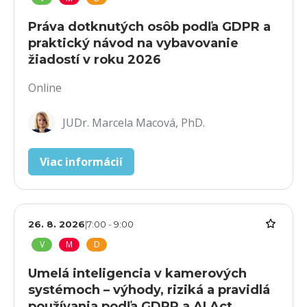
Práva dotknutých osôb podľa GDPR a
praktický návod na vybavovanie
žiadostí v roku 2026
Online
JUDr. Marcela Macová, PhD.
Viac informácií
26. 8. 2026
|
7:00
-
9:00
V
M
D
Umelá inteligencia v kamerových
systémoch – výhody, riziká a pravidlá
používania podľa GDPR a AI Act