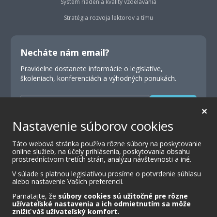
Systém riadenia kvality vzdelávania
Stratégia rozvoja lektorov a tímu
Necháte nám email?
Pravidelne dostanete informácie o legislatíve,
školeniach, konferenciách a výhodných ponukách.
Odoslať
✕
Nastavenie súborov cookies
Odoslaním formulára súhlasíte s doručovaním
marketingovej komunikácie.
Táto webová stránka používa rôzne súbory na poskytovanie
online služieb, na účely prihlásenia, poskytovania obsahu
prostredníctvom tretích strán, analýzu návštevnosti a iné.
V súlade s platnou legislatívou prosíme o potvrdenie súhlasu
alebo nastavenie Vašich preferencií.
Pamätajte, že
súbory cookies sú užitočné pre rôzne
užívateľské nastavenia a ich odmietnutím sa môže
znížiť váš užívateľský komfort.