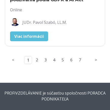
Online
JUDr. Pavol Szabó, LL.M.
Viac informácií
<
2
3
4
5
6
7
>
1
PROFIVZDELÁVANIE je súčasťou spoločnosti PORADCA
PODNIKATEĽA