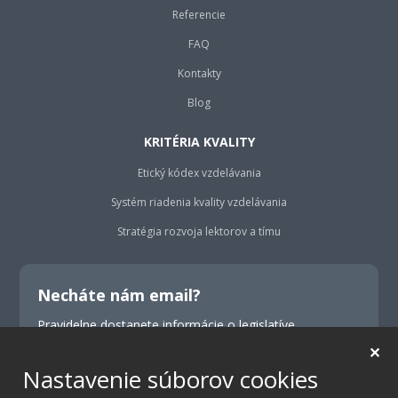
Referencie
FAQ
Kontakty
Blog
KRITÉRIA KVALITY
Etický kódex vzdelávania
Systém riadenia kvality vzdelávania
Stratégia rozvoja lektorov a tímu
Necháte nám email?
Pravidelne dostanete informácie o legislatíve,
školeniach, konferenciách a výhodných ponukách.
✕
Nastavenie súborov cookies
Odoslať