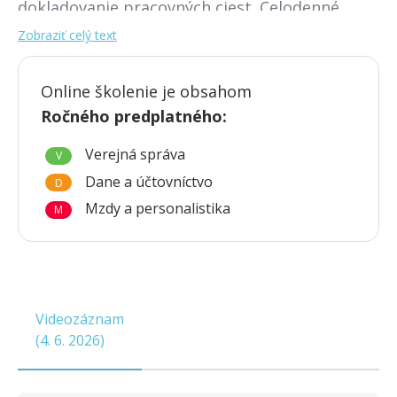
dokladovanie pracovných ciest. Celodenné
školenie ponúkne množstvo
praktických
Zobraziť celý text
príkladov
a odpovede na
otázky z praxe
.
Online školenie je obsahom
Ročného predplatného
:
Verejná správa
V
Dane a účtovníctvo
D
Mzdy a personalistika
M
Videozáznam
(
4. 6. 2026
)