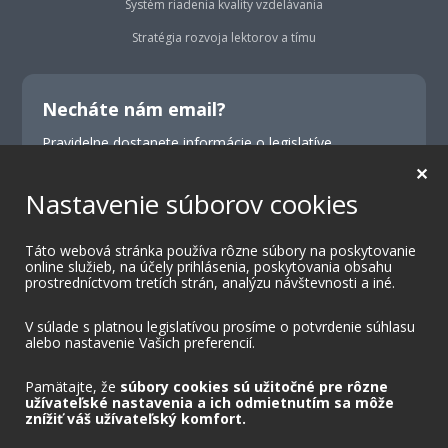
Systém riadenia kvality vzdelávania
Stratégia rozvoja lektorov a tímu
Necháte nám email?
Pravidelne dostanete informácie o legislatíve,
školeniach, konferenciách a výhodných ponukách.
✕
Nastavenie súborov cookies
Odoslať
Táto webová stránka používa rôzne súbory na poskytovanie
online služieb, na účely prihlásenia, poskytovania obsahu
Odoslaním formulára súhlasíte s doručovaním
prostredníctvom tretích strán, analýzu návštevnosti a iné.
marketingovej komunikácie.
V súlade s platnou legislatívou prosíme o potvrdenie súhlasu
alebo nastavenie Vašich preferencií.
Pamätajte, že
súbory cookies sú užitočné pre rôzne
užívateľské nastavenia a ich odmietnutím sa môže
znížiť váš užívateľský komfort.