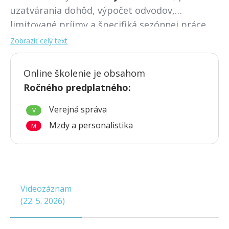
uzatvárania dohôd, výpočet odvodov,
limitované príjmy a špecifiká sezónnej práce.
Získate
praktický prehľad o všetkých
Zobraziť celý text
povinnostiach voči poisťovniam
a daňovému
úradu.
Online školenie je obsahom
Ročného predplatného
:
Verejná správa
V
Mzdy a personalistika
M
Videozáznam
(
22. 5. 2026
)