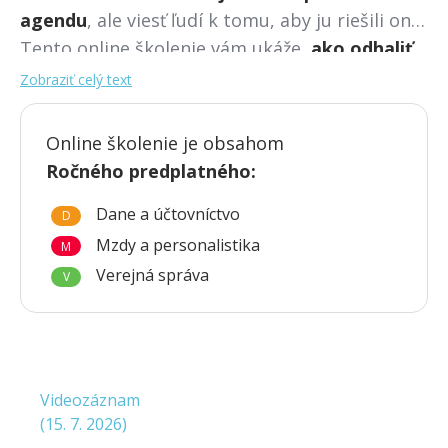
agendu
, ale viesť ľudí k tomu, aby ju riešili oni.
Tento online školenie vám ukáže,
ako odhaliť
tzv. „syndróm experta“
, kedy šéf z
Zobraziť celý text
presvedčenia, že to urobí najlepšie a
najrýchlejšie,
robí prácu za iných
. Získate
Online školenie je obsahom
konkrétne
tipy, ako potrebujete zmeniť vaše
Ročného predplatného
:
myslenie
, ktoré je kľúčové pre to,
aby ste
Dane a účtovníctvo
nevyhoreli
a začali tím skutočne riadiť.
D
Mzdy a personalistika
M
Verejná správa
V
Videozáznam
(
15. 7. 2026
)