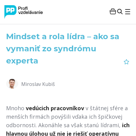
Mindset a rola lídra – ako sa
vymaniť zo syndrómu
experta
Miroslav Kubiš
Mnoho
vedúcich pracovníkov
v štátnej sfére a
menších firmách povýšili vďaka ich špičkovej
odbornosti. Akonáhle sa však stanú lídrami,
ich
hlavnou úlohou už nie je riešiť operatívnu