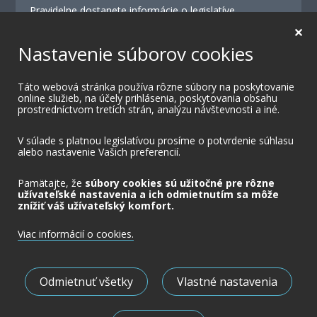
Pravidelne dostanete informácie o legislatíve,
školeniach, konferenciách a výhodných ponukách.
✕
Nastavenie súborov cookies
Odoslať
Táto webová stránka používa rôzne súbory na poskytovanie
online služieb, na účely prihlásenia, poskytovania obsahu
Odoslaním formulára súhlasíte s doručovaním
prostredníctvom tretích strán, analýzu návštevnosti a iné.
marketingovej komunikácie.
V súlade s platnou legislatívou prosíme o potvrdenie súhlasu
alebo nastavenie Vašich preferencií.
Pamätajte, že
súbory cookies sú užitočné pre rôzne
užívateľské nastavenia a ich odmietnutím sa môže
znížiť váš užívateľský komfort.
Viac informácií o cookies.
Ochrana súkromia
Nastavenia cookies
Odmietnuť všetky
Vlastné nastavenia
Obchodné podmienky
Prístupnosť