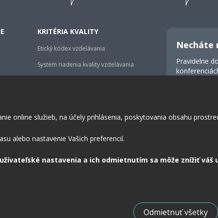
IE
KRITÉRIA KVALITY
Necháte 
Etický kódex vzdelávania
Pravidelne do
Systém riadenia kvality vzdelávania
konferenciác
Stratégia rozvoja lektorov a tímu
 online služieb, na účely prihlásenia, poskytovania obsahu prostredn
Odoslaním fo
komunikácie.
asu alebo nastavenie Vašich preferencií.
 užívateľské nastavenia a ich odmietnutím sa môže znížiť váš 
Odmietnuť všetky
okies
Obchodné podmienky
Prístupnosť
Odstúpenie od zmluvy