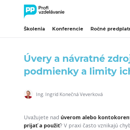
Školenia
Konferencie
Ročné predplat
Úvery a návratné zdro
podmienky a limity ic
Ing. Ingrid Konečná Veverková
Uvažujete nad
úverom alebo kontokore
prijať a použiť
? V praxi často vznikajú c