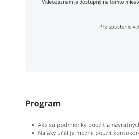
Videozáznam je dostupný na tomto mieste
Pre spustenie vi
Program
Aké sú podmienky použitia návratnýc
Na aký účel je možné použiť kontokor