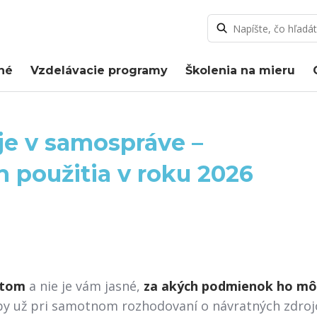
né
Vzdelávacie programy
Školenia na mieru
je v samospráve –
h použitia v roku 2026
ntom
a nie je vám jasné,
za akých podmienok ho mô
hyby už pri samotnom rozhodovaní o návratných zdro