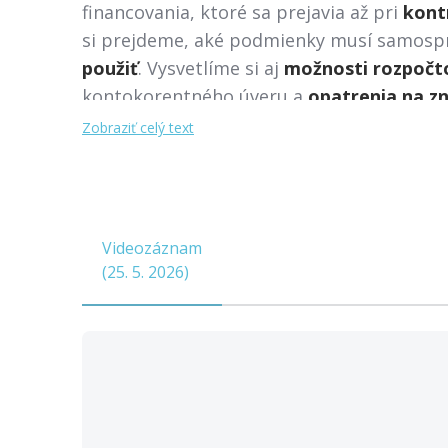
financovania, ktoré sa prejavia až pri
kont
si prejdeme, aké podmienky musí samospráv
použiť
. Vysvetlíme si aj
možnosti rozpočto
kontokorentného úveru a
opatrenia na zn
kde vznikajú najväčšie riziká
.
Zobraziť celý text
Videozáznam
(
25. 5. 2026
)