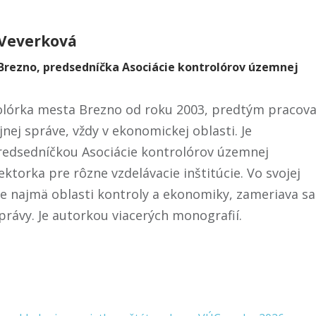
Veverková
Brezno, predsedníčka Asociácie kontrolórov územnej
olórka mesta Brezno od roku 2003, predtým pracova
jnej správe, vždy v ekonomickej oblasti. Je
redsedníčkou Asociácie kontrolórov územnej
ktorka pre rôzne vzdelávacie inštitúcie. Vo svojej
je najmä oblasti kontroly a ekonomiky, zameriava sa
rávy. Je autorkou viacerých monografií.