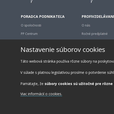
PORADCA PODNIKATEĽA
PROFIVZDELÁVAN
O spoločnosti
O nás
PP Centrum
Ročné predplatné
Kariéra
Školenia na mieru
Nastavenie súborov cookies
Podporujeme
Referencie
Kontakt
FAQ
Táto webová stránka používa rôzne súbory na poskytovanie
Kontakty
V súlade s platnou legislatívou prosíme o potvrdenie súhl
Blog
Pamätajte, že
súbory cookies sú užitočné pre rôzne
Viac informácií o cookies.
Ochrana súkromia
Nastavenia co