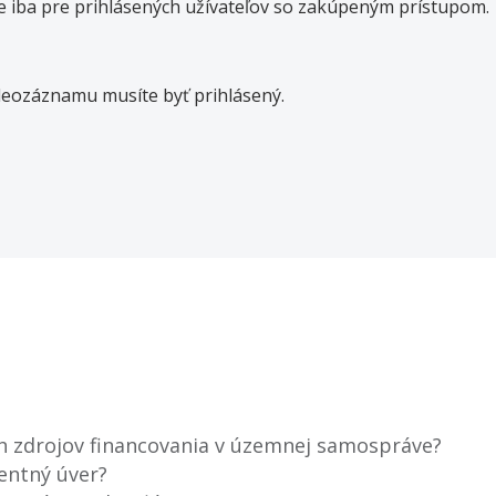
 iba pre prihlásených užívateľov so zakúpeným prístupom.
deozáznamu musíte byť prihlásený.
h zdrojov financovania v územnej samospráve?
entný úver?