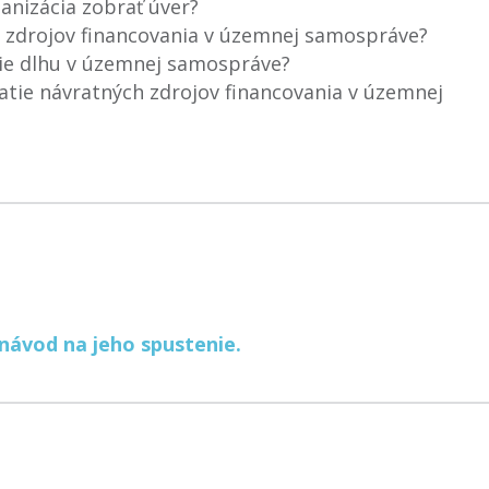
anizácia zobrať úver?
h zdrojov financovania v územnej samospráve?
nie dlhu v územnej samospráve?
atie návratných zdrojov financovania v územnej
návod na jeho spustenie.