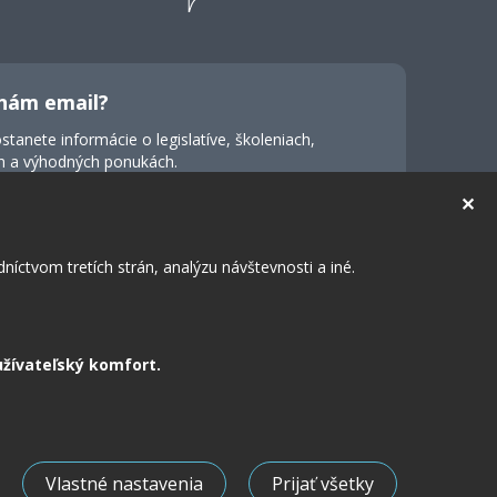
nám email?
stanete informácie o legislatíve, školeniach,
h a výhodných ponukách.
✕
Odoslať
íctvom tretích strán, analýzu návštevnosti a iné.
rmulára súhlasíte s doručovaním
marketingovej
užívateľský komfort.
Vlastné nastavenia
Prijať všetky