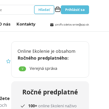
Hľadať
Prihlásiť sa
O nás
Kontakty
profivzdelavanie@pp.sk
Online školenie je obsahom
Ročného predplatného
:
Verejná správa
V
Ročné predplatné
žete
joch
100+
online školení naživo