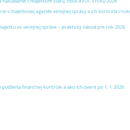
 nakladanie s majetkom štátu, obce a VÚC v roku 2026
ie v majetkovej agende verejnej správy a ich kontrola v rok
majetku vo verejnej správe – praktický návod pre rok 2026
podlieha finančnej kontrole a ako ich overiť po 1. 1. 2026