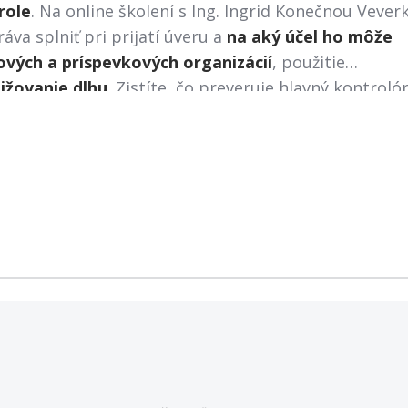
role
. Na online školení s Ing. Ingrid Konečnou Veve
a splniť pri prijatí úveru a
na aký účel ho môže
vých a príspevkových organizácií
, použitie
ižovanie dlhu
. Zistíte, čo preveruje hlavný kontrolór