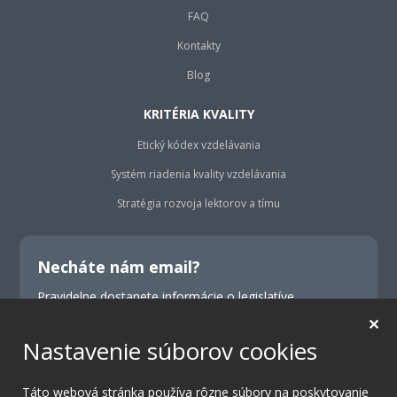
FAQ
Kontakty
Blog
KRITÉRIA KVALITY
Etický kódex vzdelávania
Systém riadenia kvality vzdelávania
Stratégia rozvoja lektorov a tímu
Necháte nám email?
Pravidelne dostanete informácie o legislatíve,
školeniach, konferenciách a výhodných ponukách.
✕
Nastavenie súborov cookies
Odoslať
Táto webová stránka používa rôzne súbory na poskytovanie