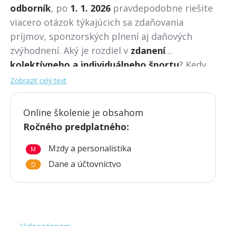
odborník
, po
1. 1. 2026
pravdepodobne riešite
viacero otázok týkajúcich sa zdaňovania
príjmov, sponzorských plnení aj daňových
zvýhodnení. Aký je rozdiel v
zdanení
kolektívneho a individuálneho športu
? Kedy
ide ešte o
sponzorské
a kedy už o
reklamu
? A
Zobraziť celý text
aké nové možnosti prináša
superodpočet na
šport
či
zvýhodnené odpisovanie
športových
Online školenie je obsahom
budov? Otázok z praxe nám prichádza mnoho,
Ročného predplatného
:
preto sme pre vás pripravili online školenie s
Mzdy a personalistika
Ing. Miroslavou Brnovou priamo z
M
Ministerstva financií SR
, ktorá vám
pomôže
Dane a účtovníctvo
D
správne nastaviť zdaňovanie
v športe podľa
aktuálnych pravidiel.