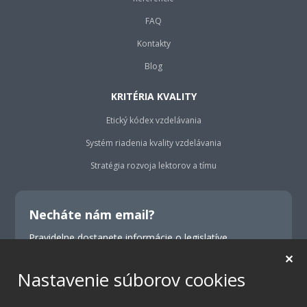
FAQ
Kontakty
Blog
KRITÉRIA KVALITY
Etický kódex vzdelávania
Systém riadenia kvality vzdelávania
Stratégia rozvoja lektorov a tímu
Necháte nám email?
Pravidelne dostanete informácie o legislatíve,
školeniach, konferenciách a výhodných ponukách.
✕
Nastavenie súborov cookies
Odoslať