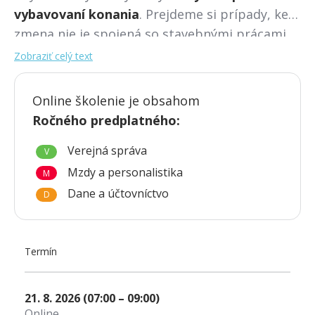
vybavovaní konania
. Prejdeme si prípady, keď
zmena nie je spojená so stavebnými prácami,
keď je spojená so stavebnými úpravami, ktoré
Zobraziť celý text
postačuje ohlásiť, aj keď ide o zmenu stavby.
Dozviete sa,
kedy musíte podať návrh na
Online školenie je obsahom
zmenu v užívaní
, kedy
postačí ohlásenie
a
Ročného predplatného
:
akú
dokumentáciu či formuláre
budete
Verejná správa
potrebovať podľa nového Stavebného zákona
V
účinného od 1. apríla 2025.
Mzdy a personalistika
M
Dane a účtovníctvo
D
Termín
21. 8. 2026
(07:00 – 09:00)
Online