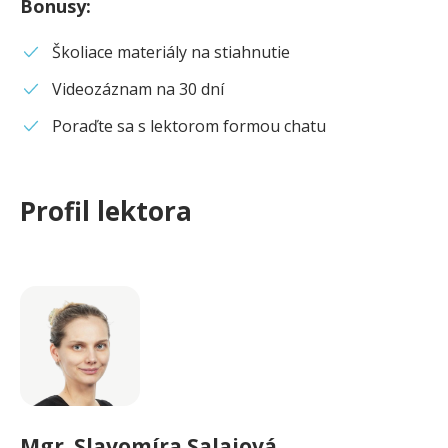
Bonusy
:
Školiace materiály na stiahnutie
Videozáznam na 30 dní
Poraďte sa s lektorom formou chatu
Profil lektora
Mgr.
Slavomíra
Salajová