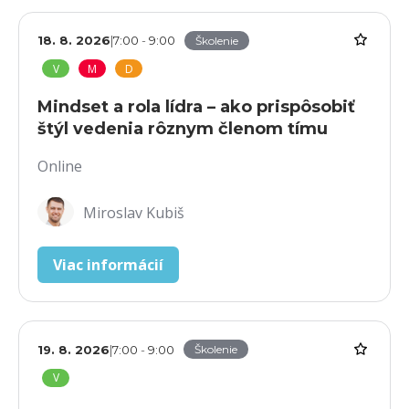
18. 8. 2026
|
7:00
-
9:00
Školenie
V
M
D
Mindset a rola lídra – ako prispôsobiť
štýl vedenia rôznym členom tímu
Online
Miroslav Kubiš
Viac informácií
19. 8. 2026
|
7:00
-
9:00
Školenie
V