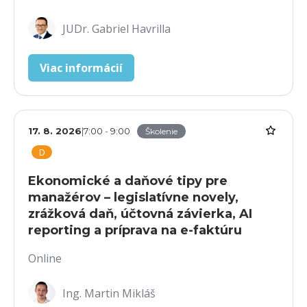
JUDr. Gabriel Havrilla
Viac informácií
17. 8. 2026
|
7:00
-
9:00
Školenie
D
Ekonomické a daňové tipy pre
manažérov – legislatívne novely,
zrážková daň, účtovná závierka, AI
reporting a príprava na e-faktúru
Online
Ing. Martin Mikláš