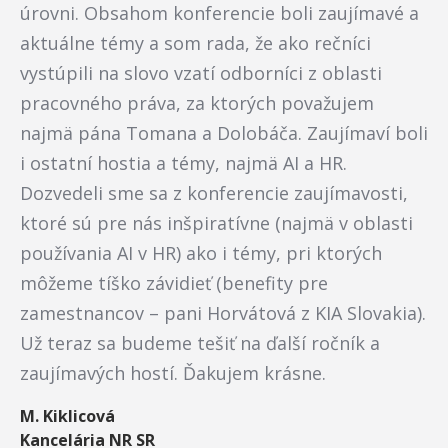
úrovni. Obsahom konferencie boli zaujímavé a
aktuálne témy a som rada, že ako rečníci
vystúpili na slovo vzatí odborníci z oblasti
pracovného práva, za ktorých považujem
najmä pána Tomana a Dolobáča. Zaujímaví boli
i ostatní hostia a témy, najmä AI a HR.
Dozvedeli sme sa z konferencie zaujímavosti,
ktoré sú pre nás inšpiratívne (najmä v oblasti
používania AI v HR) ako i témy, pri ktorých
môžeme tíško závidieť (benefity pre
zamestnancov – pani Horvátová z KIA Slovakia).
Už teraz sa budeme tešiť na ďalší ročník a
zaujímavých hostí. Ďakujem krásne.
M. Kiklicová
Kancelária NR SR