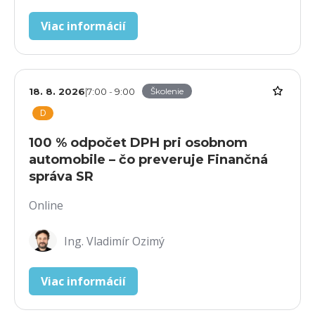
Viac informácií
18. 8. 2026
|
7:00
-
9:00
Školenie
D
100 % odpočet DPH pri osobnom
automobile – čo preveruje Finančná
správa SR
Online
Ing. Vladimír Ozimý
Viac informácií