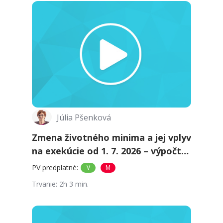
Júlia Pšenková
Zmena životného minima a jej vplyv
na exekúcie od 1. 7. 2026 – výpočty,
limity a poradie zrážok
PV predplatné
:
V
M
Trvanie
:
2h 3 min.