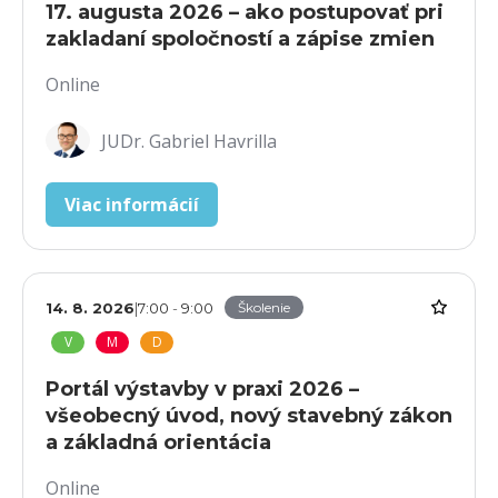
17. augusta 2026 – ako postupovať pri
zakladaní spoločností a zápise zmien
Online
JUDr. Gabriel Havrilla
Viac informácií
14. 8. 2026
|
7:00
-
9:00
Školenie
V
M
D
Portál výstavby v praxi 2026 –
všeobecný úvod, nový stavebný zákon
a základná orientácia
Online