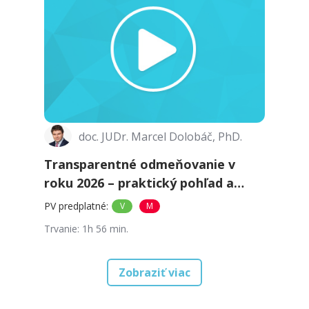
doc. JUDr. Marcel Dolobáč, PhD.
Transparentné odmeňovanie v
roku 2026 – praktický pohľad a
najčastejšie otázky
PV predplatné
:
V
M
Trvanie
:
1h 56 min.
Zobraziť viac