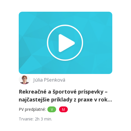
Júlia Pšenková
Rekreačné a športové príspevky –
najčastejšie príklady z praxe v roku
2026
PV predplatné
:
V
M
Trvanie
:
2h 3 min.