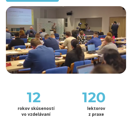
12
120
rokov skúseností
lektorov
vo vzdelávaní
z praxe