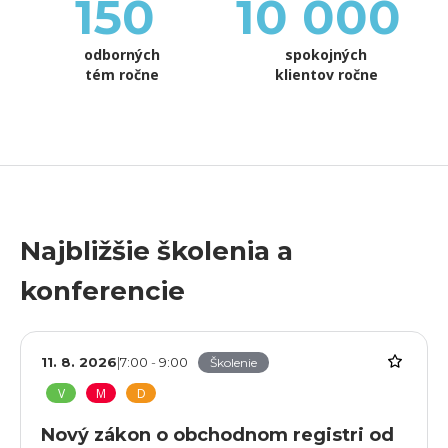
150
10 000
odborných
spokojných
tém ročne
klientov ročne
Najbližšie školenia a
konferencie
11. 8. 2026
|
7:00
-
9:00
Školenie
V
M
D
Nový zákon o obchodnom registri od